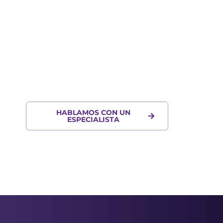
Protege la transparencia
de tu empresa.
Implanta un canal seguro, confidencial
y adaptado
a la normativa. Estamos aquí para
ayudarte.
HABLAMOS CON UN
ESPECIALISTA