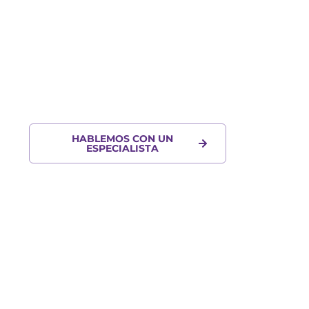
Lukap 365
puede ayudarte a ser más
ágil
y productivo?
Gestiona tu negocio de forma ágil,
sencilla y segura desde tu móvil
HABLEMOS CON UN
ESPECIALISTA
+500
empresas ya
confían en Lukap